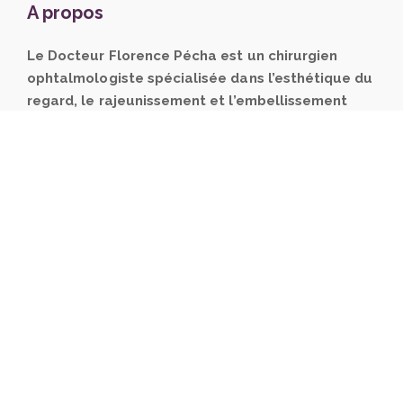
A propos
Le Docteur Florence Pécha est un chirurgien
ophtalmologiste spécialisée dans l’esthétique du
regard, le rajeunissement et l’embellissement
naturel du visage.
Elle pratique la chirurgie
plastique des paupières à la Clinique Oxford et les
injections d’acide hyaluronique et de toxine botulique
à son cabinet.
Les soins
Les injections de Toxine Botulique ou Botox
Les Injections d’acide hyaluronique
Mésothérapie/ Inducteur de Collagène