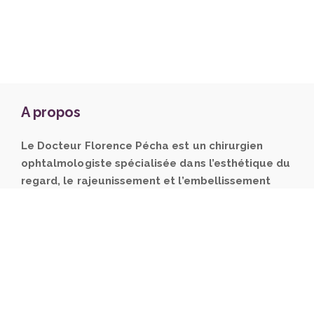
A propos
Le Docteur Florence Pécha est un chirurgien
ophtalmologiste spécialisée dans l’esthétique du
regard, le rajeunissement et l’embellissement
naturel du visage.
Elle pratique la chirurgie
plastique des paupières à la Clinique Oxford et les
injections d’acide hyaluronique et de toxine botulique
à son cabinet.
Les soins