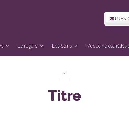
PREND
ve
Le regard
Les Soins
Médecine esthétiqu
,
Titre