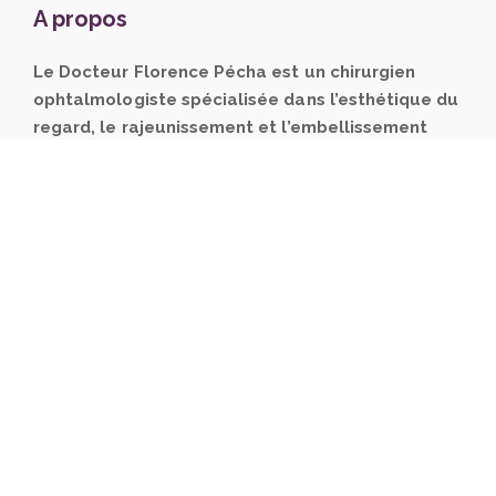
A propos
Le Docteur Florence Pécha est un chirurgien
ophtalmologiste spécialisée dans l’esthétique du
regard, le rajeunissement et l’embellissement
naturel du visage.
Elle pratique la chirurgie
plastique des paupières à la Clinique Oxford et les
injections d’acide hyaluronique et de toxine botulique
à son cabinet.
Les soins
Les injections de Toxine Botulique ou Botox
Les Injections d’acide hyaluronique
Mésothérapie/ Inducteur de Collagène