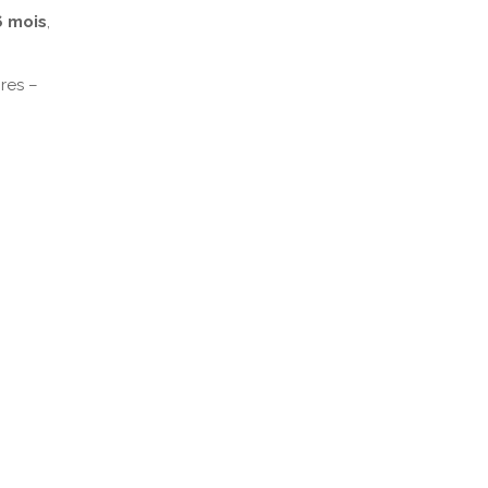
6 mois
,
res –