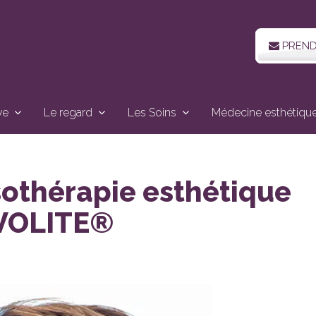
PREND
ve
Le regard
Les Soins
Médecine esthétiqu
othérapie esthétique
 VOLITE®