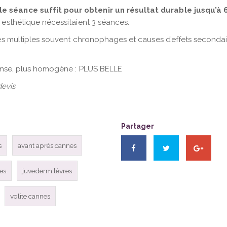
e séance suffit pour obtenir un résultat durable jusqu’à 
 esthétique nécessitaient 3 séances.
ces multiples souvent chronophages et causes d’effets secondai
dense, plus homogène : PLUS BELLE
devis
Partager
s
avant après cannes
es
juvederm lèvres
volite cannes