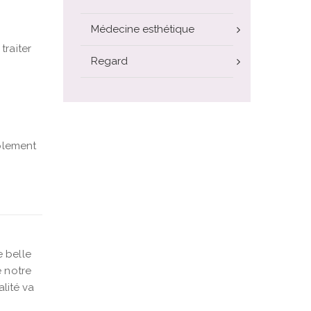
Médecine esthétique
traiter
Regard
mplement
 belle
e notre
lité va