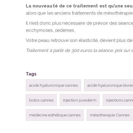
La nouveauté de ce traitement est qu’une seul
alors que les anciens traitements de mésothérapie
Il n’est donc plus nécessaire de prévoir des séan
ecchymoses, œdèmes.
Votre peau retrouve son élasticité, devient plus 
Traitement à partir de 300 euros la séance, prix sur 
Tags
acide hyaluronique cannes
acide hyaluronique lèvre
botox cannes
injection juvederm
injections cann
médecine esthétique cannes
mésotherapie Cannes