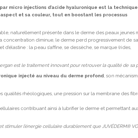
par micro injections d’acide hyaluronique est la technique
 aspect et sa couleur, tout en boostant les processus
ble, naturellement présente dans le derme des peaux jeunes m
, sa concentration diminue, le derme perd progressivement de sa
t d’élastine : la peau s’affine, se dessèche, se marque (rides,
rgan est le traitement innovant pour retrouver la qualité de sa 
ronique injecté au niveau du derme profond
, son mécanis
ses qualités rhéologiques, une pression sur la membrane des fib
lulaires contribuant ainsi à lubrifier le derme et permettant au
er et stimuler l’énergie cellulaire durablement que JUVÉDERM® VO