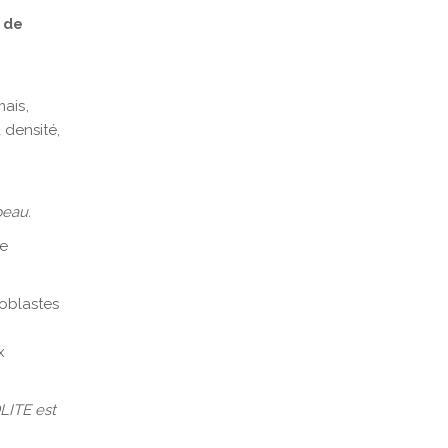
 de
ais,
 densité,
peau.
me
roblastes
x
LITE est