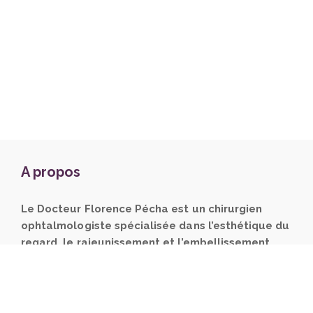
A propos
Le Docteur Florence Pécha est un chirurgien
ophtalmologiste spécialisée dans l’esthétique du
regard, le rajeunissement et l’embellissement
naturel du visage.
Elle pratique la chirurgie
plastique des paupières à la Clinique Oxford et les
injections d’acide hyaluronique et de toxine botulique
à son cabinet.