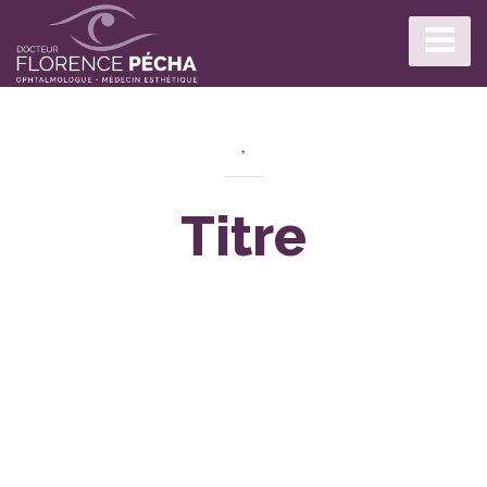
,
Titre