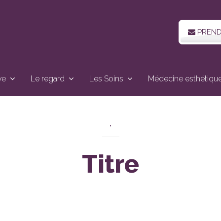
PREND
ve
Le regard
Les Soins
Médecine esthétiqu
,
Titre