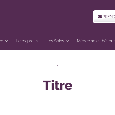
PREND
ve
Le regard
Les Soins
Médecine esthétiqu
,
Titre